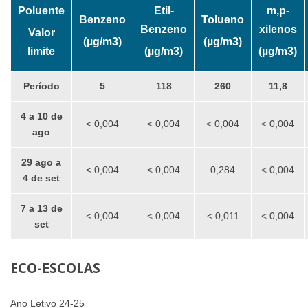
Poluente
Etil-
m,p-
Benzeno
Tolueno
Benzeno
xilenos
Valor
(µg/m3)
(µg/m3)
limite
(µg/m3)
(µg/m3)
Período
5
118
260
11,8
4 a 10 de
< 0,004
< 0,004
< 0,004
< 0,004
ago
29 ago a
< 0,004
< 0,004
0,284
< 0,004
4 de set
7 a 13 de
< 0,004
< 0,004
< 0,011
< 0,004
set
ECO-ESCOLAS
Ano Letivo 24-25