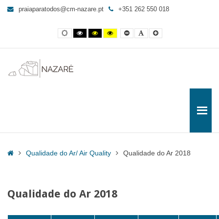
Qualidade
praiaparatodos@cm-nazare.pt
+351 262 550 018
do
Ar
Contraste
Contraste
Contraste
Yellow
Smaller
Letra
Letra
2018
normal
preto
preto
and
Font
por
maior
e
e
Black
defeito
-
branco
amarelo
contrast
Praia
para
Todos
Home
Qualidade do Ar/ Air Quality
Qualidade do Ar 2018
Qualidade do Ar 2018