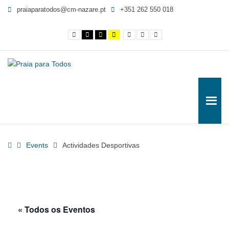
Actividades
praiaparatodos@cm-nazare.pt
+351 262 550 018
Desportivas
-
Contraste
Contraste
Contraste
Yellow
Smaller
Letra
Letra
Praia
normal
preto
preto
and
Font
por
maior
e
e
Black
defeito
para
branco
amarelo
contrast
Todos
Home
Events
Actividades Desportivas
« Todos os Eventos