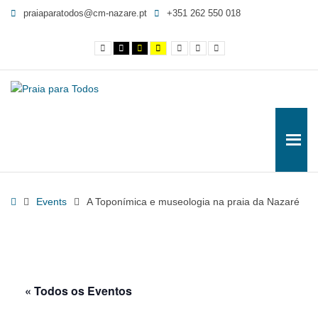
A
praiaparatodos@cm-nazare.pt
+351 262 550 018
Toponímica
e
Contraste
Contraste
Contraste
Yellow
Smaller
Letra
Letra
museologia
normal
preto
preto
and
Font
por
maior
e
e
Black
defeito
na
branco
amarelo
contrast
praia
da
Nazaré
-
Praia
para
Todos
Home
Events
A Toponímica e museologia na praia da Nazaré
« Todos os Eventos