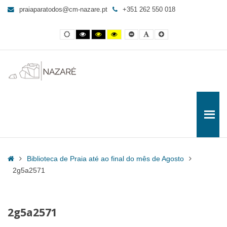
2g5a2571
praiaparatodos@cm-nazare.pt
+351 262 550 018
-
Praia
Contraste
Contraste
Contraste
Yellow
Smaller
Letra
Letra
para
normal
preto
preto
and
Font
por
maior
e
e
Black
defeito
Todos
branco
amarelo
contrast
Home
Biblioteca de Praia até ao final do mês de Agosto
2g5a2571
2g5a2571