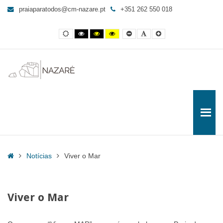
Viver
praiaparatodos@cm-nazare.pt
+351 262 550 018
o
Mar
Contraste
Contraste
Contraste
Yellow
Smaller
Letra
Letra
-
normal
preto
preto
and
Font
por
maior
e
e
Black
defeito
Praia
branco
amarelo
contrast
para
Todos
Home
Notícias
Viver o Mar
Viver o Mar