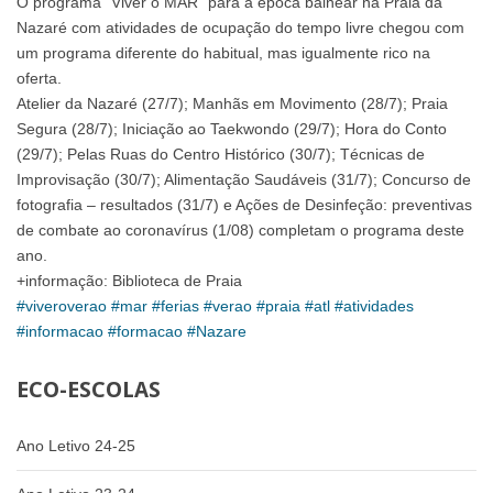
O programa “Viver o MAR” para a época balnear na Praia da
Nazaré com atividades de ocupação do tempo livre chegou com
um programa diferente do habitual, mas igualmente rico na
oferta.
Atelier da Nazaré (27/7); Manhãs em Movimento (28/7); Praia
Segura (28/7); Iniciação ao Taekwondo (29/7); Hora do Conto
(29/7); Pelas Ruas do Centro Histórico (30/7); Técnicas de
Improvisação (30/7); Alimentação Saudáveis (31/7); Concurso de
fotografia – resultados (31/7) e Ações de Desinfeção: preventivas
de combate ao coronavírus (1/08) completam o programa deste
ano.
+informação: Biblioteca de Praia
#viveroverao
#mar
#ferias
#verao
#praia
#atl
#atividades
#informacao
#formacao
#Nazare
ECO-ESCOLAS
Ano Letivo 24-25