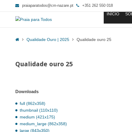
praiaparatodos@cm-nazare.pt
+351 262 550 018
INÍCIO
SO
Qualidade
ouro
Home
Qualidade Ouro | 2025
Qualidade ouro 25
25
-
Praia
Qualidade ouro 25
para
Todos
Downloads
full (862x358)
thumbnail (110x110)
medium (421x175)
medium_large (862x358)
large (843x350)