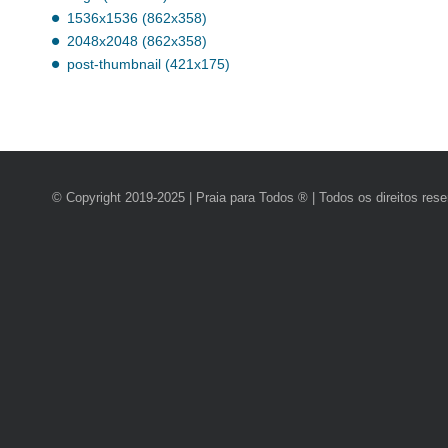
1536x1536 (862x358)
2048x2048 (862x358)
post-thumbnail (421x175)
© Copyright 2019-2025 | Praia para Todos ® | Todos os direitos res