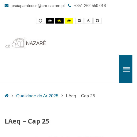
LAeq
praiaparatodos@cm-nazare.pt
+351 262 550 018
-
Cap
Contraste
Contraste
Contraste
Yellow
Smaller
Letra
Letra
25
normal
preto
preto
and
Font
por
maior
e
e
Black
defeito
-
branco
amarelo
contrast
Praia
para
Todos
Home
Qualidade do Ar 2025
LAeq – Cap 25
LAeq – Cap 25