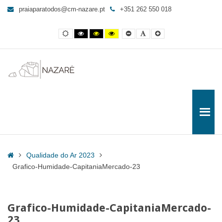
Grafico-
praiaparatodos@cm-nazare.pt
+351 262 550 018
Humidade-
CapitaniaMercado-
Contraste
Contraste
Contraste
Yellow
Smaller
Letra
Letra
23
normal
preto
preto
and
Font
por
maior
e
e
Black
defeito
-
branco
amarelo
contrast
Praia
para
Todos
Home
Qualidade do Ar 2023
Grafico-Humidade-CapitaniaMercado-23
Grafico-Humidade-CapitaniaMercado-
23