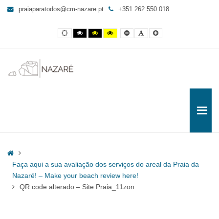
QR
praiaparatodos@cm-nazare.pt
+351 262 550 018
code
alterado
Contraste
Contraste
Contraste
Yellow
Smaller
Letra
Letra
-
normal
preto
preto
and
Font
por
maior
e
e
Black
defeito
Site
branco
amarelo
contrast
Praia_11zon
-
Praia
para
Todos
Home
Faça aqui a sua avaliação dos serviços do areal da Praia da
Nazaré! – Make your beach review here!
QR code alterado – Site Praia_11zon