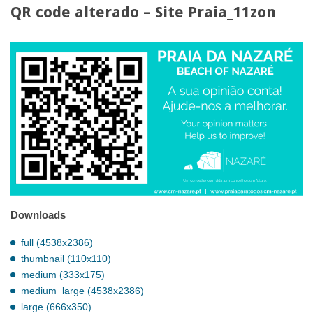
QR code alterado – Site Praia_11zon
Downloads
full (4538x2386)
thumbnail (110x110)
medium (333x175)
medium_large (4538x2386)
large (666x350)