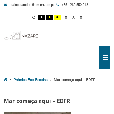
Mar
praiaparatodos@cm-nazare.pt
+351 262 550 018
começa
aqui
Contraste
Contraste
Contraste
Yellow
Smaller
Letra
Letra
-
normal
preto
preto
and
Font
por
maior
e
e
Black
defeito
EDFR
branco
amarelo
contrast
-
Praia
para
Todos
Home
Prémios Eco-Escolas
Mar começa aqui – EDFR
Mar começa aqui – EDFR