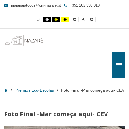
Foto
praiaparatodos@cm-nazare.pt
+351 262 550 018
Final
-
Contraste
Contraste
Contraste
Yellow
Smaller
Letra
Letra
Mar
normal
preto
preto
and
Font
por
maior
e
e
Black
defeito
começa
branco
amarelo
contrast
aqui-
CEV
-
Praia
para
Todos
Home
Prémios Eco-Escolas
Foto Final -Mar começa aqui- CEV
Foto Final -Mar começa aqui- CEV