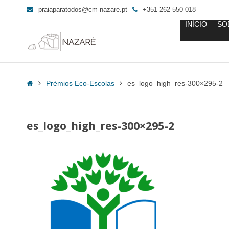
praiaparatodos@cm-nazare.pt
+351 262 550 018
INÍCIO
SO
es_logo_high_res-
300x295-
Home
Prémios Eco-Escolas
es_logo_high_res-300×295-2
2
-
Praia
es_logo_high_res-300×295-2
para
Todos