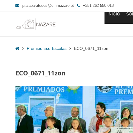
praiaparatodos@cm-nazare.pt
+351 262 550 018
INÍCIO
SO
ECO_0671_11zon
-
Home
Prémios Eco-Escolas
ECO_0671_11zon
Praia
para
Todos
ECO_0671_11zon