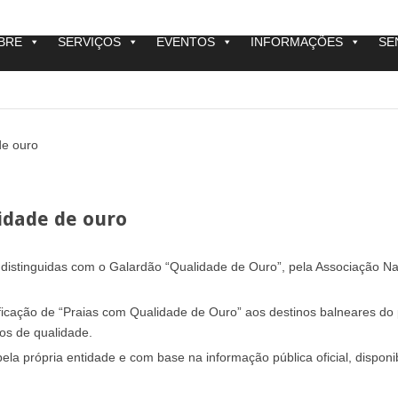
BRE
SERVIÇOS
EVENTOS
INFORMAÇÕES
SE
de ouro
idade de ouro
 distinguidas com o Galardão “Qualidade de Ouro”, pela Associação Na
sificação de “Praias com Qualidade de Ouro” aos destinos balneares do 
os de qualidade.
ela própria entidade e com base na informação pública oficial, disponib