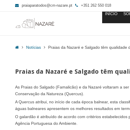
praiaparatodos@cm-nazare.pt
+351 262 550 018
INÍCIO
SO
Praias
da
Home
Notícias
Praias da Nazaré e Salgado têm qualidade 
Nazaré
e
Salgado
Praias da Nazaré e Salgado têm qual
têm
qualidade
de
As Praias do Salgado (Famalicão) e da Nazaré voltaram a ser
ouro
Conservação da Natureza (Quercus).
-
A Quercus atribui, no início de cada época balnear, esta clas
Praia
águas balneares apresentem os melhores resultados em term
para
O galardão é atribuído de acordo com critérios estabelecidos p
Todos
Agência Portuguesa do Ambiente.