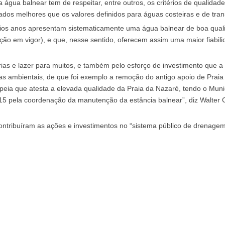
 água balnear tem de respeitar, entre outros, os critérios de qualidad
ados melhores que os valores definidos para águas costeiras e de tran
ários anos apresentam sistematicamente uma água balnear de boa qual
ação em vigor), e que, nesse sentido, oferecem assim uma maior fiabil
rias e lazer para muitos, e também pelo esforço de investimento que 
uras ambientais, de que foi exemplo a remoção do antigo apoio de Prai
eia que atesta a elevada qualidade da Praia da Nazaré, tendo o Munic
2015 pela coordenação da manutenção da estância balnear”, diz Walter 
ntribuíram as ações e investimentos no “sistema público de drenage