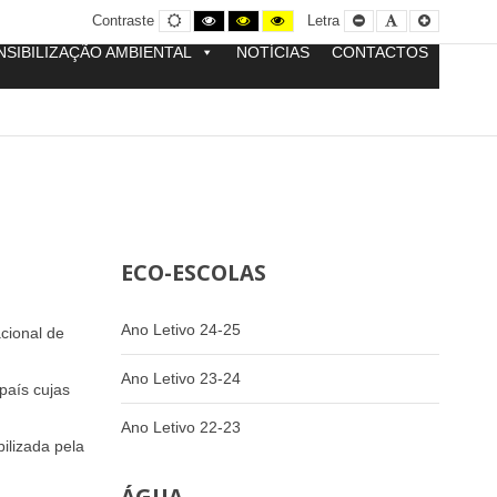
Contraste
Contraste
Contraste
Yellow
Smaller
Letra
Letra
Contraste
Letra
normal
preto
preto
and
Font
por
maior
e
e
Black
defeito
NSIBILIZAÇÃO AMBIENTAL
NOTÍCIAS
CONTACTOS
branco
amarelo
contrast
ECO-ESCOLAS
Ano Letivo 24-25
cional de
Ano Letivo 23-24
país cujas
Ano Letivo 22-23
ilizada pela