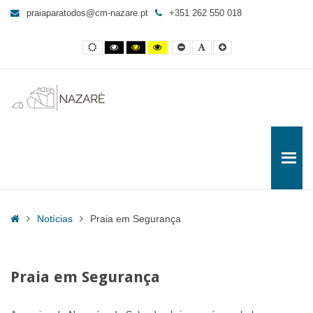
Praia
praiaparatodos@cm-nazare.pt
+351 262 550 018
em
Segurança
Contraste
Contraste
Contraste
Yellow
Smaller
Letra
Letra
-
normal
preto
preto
and
Font
por
maior
e
e
Black
defeito
Praia
branco
amarelo
contrast
para
Todos
Home
Notícias
Praia em Segurança
Praia em Segurança