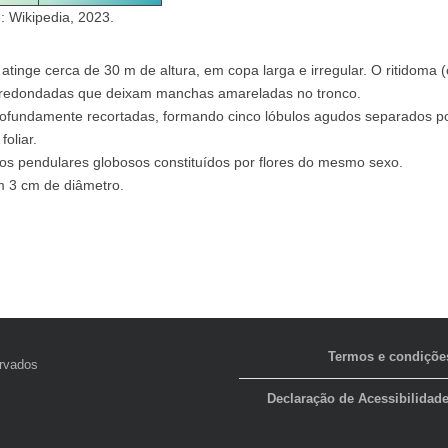
e: Wikipedia, 2023.
atinge cerca de 30 m de altura, em copa larga e irregular. O ritidoma 
 arredondadas que deixam manchas amareladas no tronco.
rofundamente recortadas, formando cinco lóbulos agudos separados p
oliar.
os pendulares globosos constituídos por flores do mesmo sexo.
m 3 cm de diâmetro.
Termos e condiçõe
ervados
Declaração de Acessibilidad