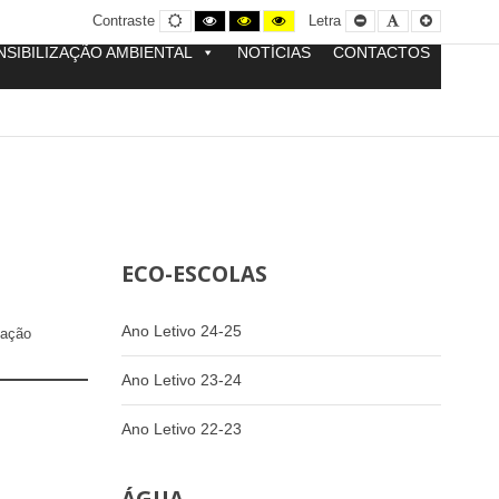
Contraste
Contraste
Contraste
Yellow
Smaller
Letra
Letra
Contraste
Letra
normal
preto
preto
and
Font
por
maior
e
e
Black
defeito
NSIBILIZAÇÃO AMBIENTAL
NOTÍCIAS
CONTACTOS
branco
amarelo
contrast
ECO-ESCOLAS
Ano Letivo 24-25
cação
Ano Letivo 23-24
Ano Letivo 22-23