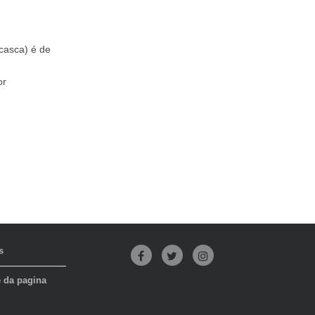
(casca) é de
or
s
Facebook
Twitter
Instagram
e da pagina