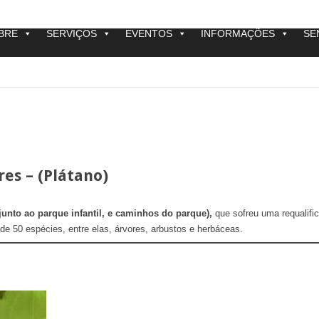
BRE
SERVIÇOS
EVENTOS
INFORMAÇÕES
SE
res – (Plátano)
junto ao parque infantil, e caminhos do parque),
que sofreu uma requalifi
de 50 espécies, entre elas, árvores, arbustos e herbáceas.