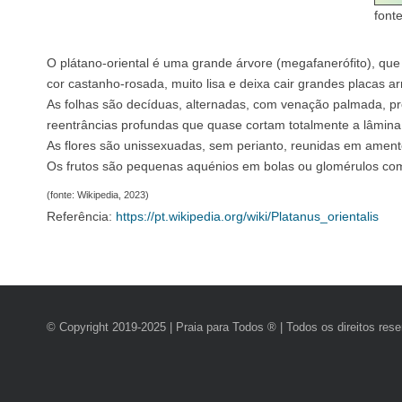
font
O plátano-oriental é uma grande árvore (megafanerófito), que 
cor castanho-rosada, muito lisa e deixa cair grandes placas
As folhas são decíduas, alternadas, com venação palmada, p
reentrâncias profundas que quase cortam totalmente a lâmina f
As flores são unissexuadas, sem perianto, reunidas em ament
Os frutos são pequenas aquénios em bolas ou glomérulos co
(fonte: Wikipedia, 2023)
Referência:
https://pt.wikipedia.org/wiki/Platanus_orientalis
© Copyright 2019-2025 | Praia para Todos ® | Todos os direitos res