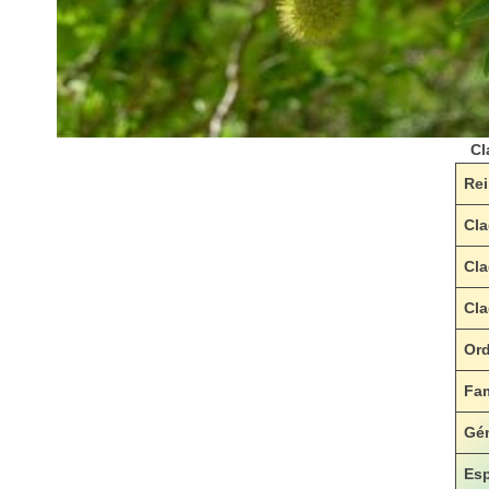
Cl
Re
Cl
Cl
Cl
Or
Fam
Gé
Esp