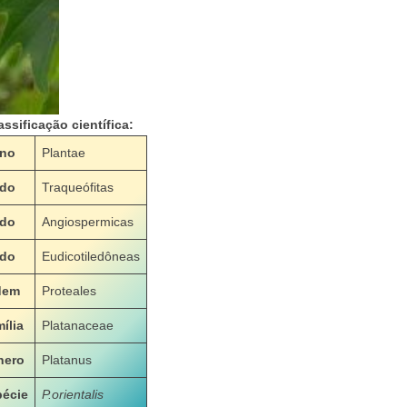
assificação científica:
ino
Plantae
ado
Traqueófitas
ado
Angiospermicas
ado
Eudicotiledôneas
dem
Proteales
ília
Platanaceae
nero
Platanus
écie
P.orientalis