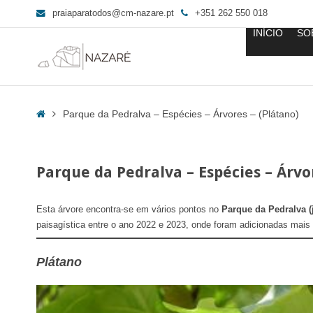
praiaparatodos@cm-nazare.pt
+351 262 550 018
INÍCIO
SO
Parque
da
Home
Parque da Pedralva – Espécies – Árvores – (Plátano)
Pedralva
-
Espécies
Parque da Pedralva – Espécies – Árvo
-
Árvores
-
Esta árvore encontra-se em vários pontos no
Parque da Pedralva (
(Plátano)
paisagística entre o ano 2022 e 2023, onde foram adicionadas mais 
-
Praia
Plátano
para
Todos