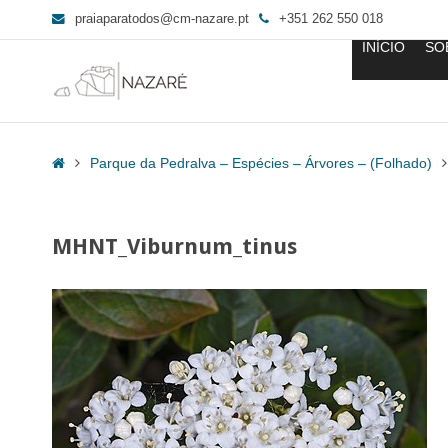
praiaparatodos@cm-nazare.pt
+351 262 550 018
INÍCIO
SO
MHNT_Viburnum_tinus
-
Home
Parque da Pedralva – Espécies – Árvores – (Folhado)
Praia
para
Todos
MHNT_Viburnum_tinus