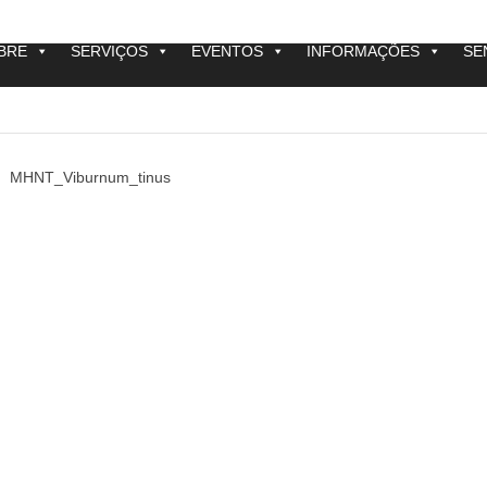
BRE
SERVIÇOS
EVENTOS
INFORMAÇÕES
SE
MHNT_Viburnum_tinus