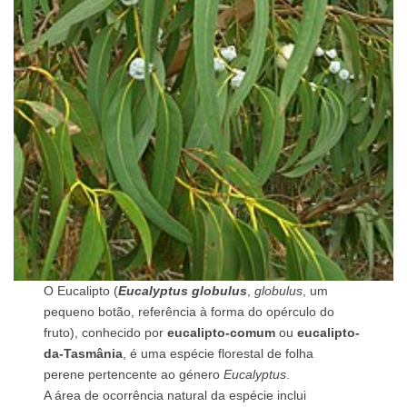
O Eucalipto (
Eucalyptus globulus
,
globulus
, um
pequeno botão, referência à forma do opérculo do
fruto), conhecido por
eucalipto-comum
ou
eucalipto-
da-Tasmânia
, é uma espécie florestal de folha
perene pertencente ao género
Eucalyptus
.
A área de ocorrência natural da espécie inclui