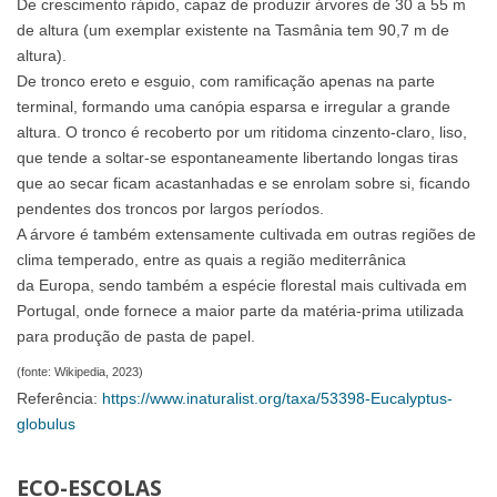
De crescimento rápido, capaz de produzir árvores de 30 a 55 m
de altura (um exemplar existente na Tasmânia tem 90,7 m de
altura).
De tronco ereto e esguio, com ramificação apenas na parte
terminal, formando uma canópia esparsa e irregular a grande
altura. O tronco é recoberto por um ritidoma cinzento-claro, liso,
que tende a soltar-se espontaneamente libertando longas tiras
que ao secar ficam acastanhadas e se enrolam sobre si, ficando
pendentes dos troncos por largos períodos.
A árvore é também extensamente cultivada em outras regiões de
clima temperado, entre as quais a região mediterrânica
da Europa, sendo também a espécie florestal mais cultivada em
Portugal, onde fornece a maior parte da matéria-prima utilizada
para produção de pasta de papel.
(fonte: Wikipedia, 2023)
Referência:
https://www.inaturalist.org/taxa/53398-Eucalyptus-
globulus
ECO-ESCOLAS