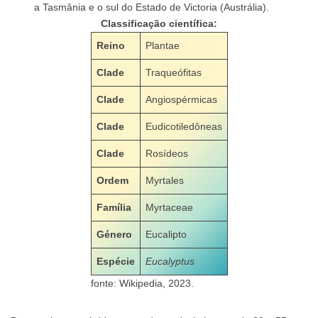
a Tasmânia e o sul do Estado de Victoria (Austrália).
Classificação científica:
Reino
Plantae
Clade
Traqueófitas
Clade
Angiospérmicas
Clade
Eudicotiledôneas
Clade
Rosídeos
Ordem
Myrtales
Família
Myrtaceae
Género
Eucalipto
Espécie
Eucalyptus
fonte: Wikipedia, 2023.