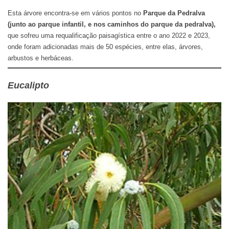
Esta árvore encontra-se em vários pontos no
Parque da Pedralva
(junto ao parque infantil, e nos caminhos do parque da pedralva),
que sofreu uma requalificação paisagística entre o ano 2022 e 2023,
onde foram adicionadas mais de 50 espécies, entre elas, árvores,
arbustos e herbáceas.
Eucalipto