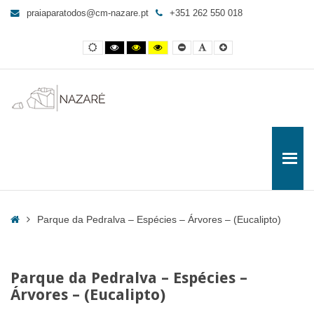
Parque
praiaparatodos@cm-nazare.pt
+351 262 550 018
da
Pedralva
Contraste
Contraste
Contraste
Yellow
Smaller
Letra
Letra
-
normal
preto
preto
and
Font
por
maior
e
e
Black
defeito
Espécies
branco
amarelo
contrast
-
Árvores
-
(Eucalipto)
-
Praia
para
Todos
Home
Parque da Pedralva – Espécies – Árvores – (Eucalipto)
Parque da Pedralva – Espécies –
Árvores – (Eucalipto)