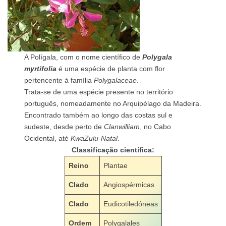
A Polígala, com o nome científico de
Polygala
myrtifolia
é uma espécie de planta com flor
pertencente à família
Polygalaceae
.
Trata-se de uma espécie presente no território
português, nomeadamente no Arquipélago da Madeira.
Encontrado também ao longo das costas sul e
sudeste, desde perto de
Clanwilliam
, no Cabo
Ocidental, até
KwaZulu-Natal
.
Classificação científica:
Reino
Plantae
Clado
Angiospérmicas
Clado
Eudicotiledóneas
Ordem
Polygalales