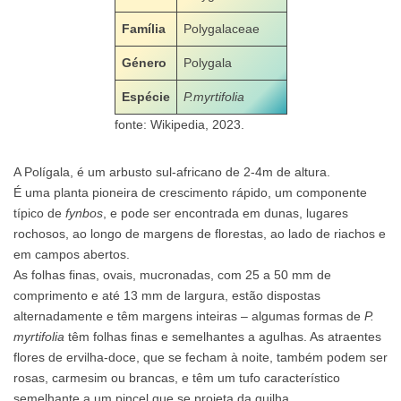
Família
Polygalaceae
Género
Polygala
Espécie
P.myrtifolia
fonte: Wikipedia, 2023.
A Polígala, é um arbusto sul-africano de 2-4m de altura.
É uma planta pioneira de crescimento rápido, um componente
típico de
fynbos
, e pode ser encontrada em dunas, lugares
rochosos, ao longo de margens de florestas, ao lado de riachos e
em campos abertos.
As folhas finas, ovais, mucronadas, com 25 a 50 mm de
comprimento e até 13 mm de largura, estão dispostas
alternadamente e têm margens inteiras – algumas formas de
P.
myrtifolia
têm folhas finas e semelhantes a agulhas. As atraentes
flores de ervilha-doce, que se fecham à noite, também podem ser
rosas, carmesim ou brancas, e têm um tufo característico
semelhante a um pincel que se projeta da quilha.