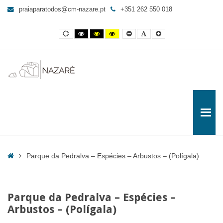
Parque
praiaparatodos@cm-nazare.pt
+351 262 550 018
da
Pedralva
Contraste
Contraste
Contraste
Yellow
Smaller
Letra
Letra
-
normal
preto
preto
and
Font
por
maior
e
e
Black
defeito
Espécies
branco
amarelo
contrast
-
Arbustos
-
(Polígala)
-
Praia
para
Todos
Home
Parque da Pedralva – Espécies – Arbustos – (Polígala)
Parque da Pedralva – Espécies –
Arbustos – (Polígala)