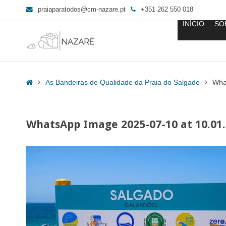
praiaparatodos@cm-nazare.pt
+351 262 550 018
INÍCIO
SO
WhatsApp
Image
Home
As Bandeiras de Qualidade da Praia do Salgado
Wha
2025-
07-
10
WhatsApp Image 2025-07-10 at 10.01
at
10.01.31
-
Praia
para
Todos