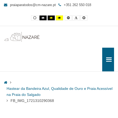
FB_IMG_1721310290368
praiaparatodos@cm-nazare.pt
+351 262 550 018
-
Praia
Contraste
Contraste
Contraste
Yellow
Smaller
Letra
Letra
para
normal
preto
preto
and
Font
por
maior
e
e
Black
defeito
Todos
branco
amarelo
contrast
Home
Hastear da Bandeira Azul, Qualidade de Ouro e Praia Acessível
na Praia do Salgado
FB_IMG_1721310290368