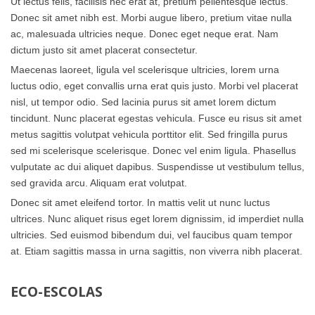
Ut lectus felis, facilisis nec erat at, pretium pellentesque lectus.
Donec sit amet nibh est. Morbi augue libero, pretium vitae nulla
ac, malesuada ultricies neque. Donec eget neque erat. Nam
dictum justo sit amet placerat consectetur.
Maecenas laoreet, ligula vel scelerisque ultricies, lorem urna
luctus odio, eget convallis urna erat quis justo. Morbi vel placerat
nisl, ut tempor odio. Sed lacinia purus sit amet lorem dictum
tincidunt. Nunc placerat egestas vehicula. Fusce eu risus sit amet
metus sagittis volutpat vehicula porttitor elit. Sed fringilla purus
sed mi scelerisque scelerisque. Donec vel enim ligula. Phasellus
vulputate ac dui aliquet dapibus. Suspendisse ut vestibulum tellus,
sed gravida arcu. Aliquam erat volutpat.
Donec sit amet eleifend tortor. In mattis velit ut nunc luctus
ultrices. Nunc aliquet risus eget lorem dignissim, id imperdiet nulla
ultricies. Sed euismod bibendum dui, vel faucibus quam tempor
at. Etiam sagittis massa in urna sagittis, non viverra nibh placerat.
ECO-ESCOLAS