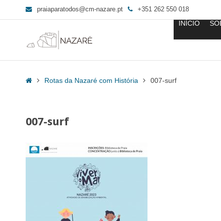
praiaparatodos@cm-nazare.pt
+351 262 550 018
INÍCIO
SO
007-
surf
Home
Rotas da Nazaré com História
007-surf
-
Praia
para
007-surf
Todos