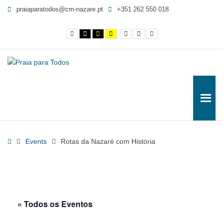
Rotas
praiaparatodos@cm-nazare.pt
+351 262 550 018
da
Nazaré
Contraste
Contraste
Contraste
Yellow
Smaller
Letra
Letra
com
normal
preto
preto
and
Font
por
maior
e
e
Black
defeito
História
branco
amarelo
contrast
-
Praia
para
Todos
Home
Events
Rotas da Nazaré com História
« Todos os Eventos