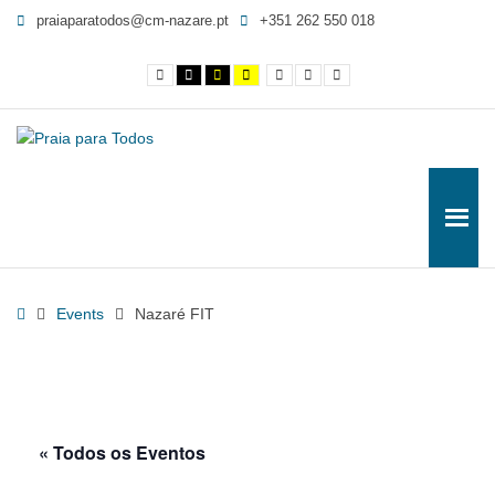
Nazaré
praiaparatodos@cm-nazare.pt
+351 262 550 018
FIT
-
Contraste
Contraste
Contraste
Yellow
Smaller
Letra
Letra
Praia
normal
preto
preto
and
Font
por
maior
e
e
Black
defeito
para
branco
amarelo
contrast
Todos
Home
Events
Nazaré FIT
« Todos os Eventos