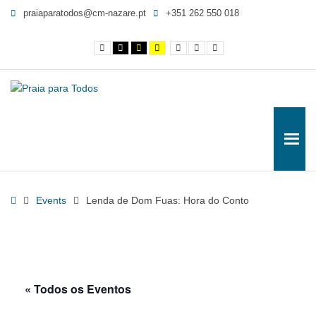
Lenda
praiaparatodos@cm-nazare.pt
+351 262 550 018
de
Dom
Contraste
Contraste
Contraste
Yellow
Smaller
Letra
Letra
Fuas:
normal
preto
preto
and
Font
por
maior
e
e
Black
defeito
Hora
branco
amarelo
contrast
do
Conto
-
Praia
para
Todos
Home
Events
Lenda de Dom Fuas: Hora do Conto
« Todos os Eventos