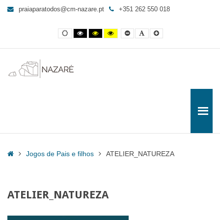
ATELIER_NATUREZA
praiaparatodos@cm-nazare.pt
+351 262 550 018
-
Praia
Contraste
Contraste
Contraste
Yellow
Smaller
Letra
Letra
para
normal
preto
preto
and
Font
por
maior
e
e
Black
defeito
Todos
branco
amarelo
contrast
Home
Jogos de Pais e filhos
ATELIER_NATUREZA
ATELIER_NATUREZA