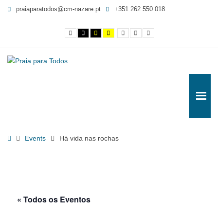
Há
praiaparatodos@cm-nazare.pt
+351 262 550 018
vida
nas
Contraste
Contraste
Contraste
Yellow
Smaller
Letra
Letra
rochas
normal
preto
preto
and
Font
por
maior
e
e
Black
defeito
-
branco
amarelo
contrast
Praia
para
Todos
Home
Events
Há vida nas rochas
« Todos os Eventos