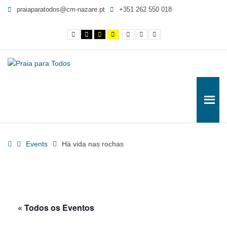
Há
praiaparatodos@cm-nazare.pt
+351 262 550 018
vida
nas
Contraste
Contraste
Contraste
Yellow
Smaller
Letra
Letra
rochas
normal
preto
preto
and
Font
por
maior
e
e
Black
defeito
-
branco
amarelo
contrast
Praia
para
Todos
Home
Events
Há vida nas rochas
« Todos os Eventos