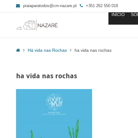
praiaparatodos@cm-nazare.pt
+351 262 550 018
INÍCIO
SO
ha
vida
Home
Há vida nas Rochas
ha vida nas rochas
nas
rochas
-
ha vida nas rochas
Praia
para
Todos