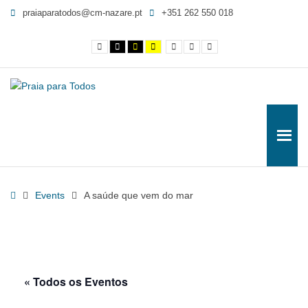
A
praiaparatodos@cm-nazare.pt
+351 262 550 018
saúde
que
Contraste
Contraste
Contraste
Yellow
Smaller
Letra
Letra
vem
normal
preto
preto
and
Font
por
maior
e
e
Black
defeito
do
branco
amarelo
contrast
mar
-
Praia
para
Todos
Home
Events
A saúde que vem do mar
« Todos os Eventos