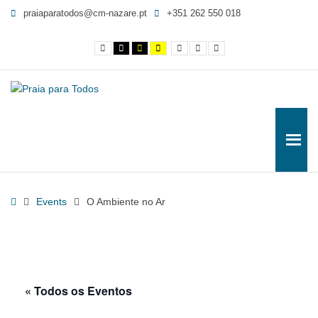
O
praiaparatodos@cm-nazare.pt
+351 262 550 018
Ambiente
no
Contraste
Contraste
Contraste
Yellow
Smaller
Letra
Letra
Ar
normal
preto
preto
and
Font
por
maior
e
e
Black
defeito
-
branco
amarelo
contrast
Praia
para
Todos
Home
Events
O Ambiente no Ar
« Todos os Eventos