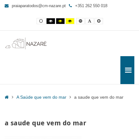
a
praiaparatodos@cm-nazare.pt
+351 262 550 018
saude
que
Contraste
Contraste
Contraste
Yellow
Smaller
Letra
Letra
vem
normal
preto
preto
and
Font
por
maior
e
e
Black
defeito
do
branco
amarelo
contrast
mar
-
Praia
para
Todos
Home
A Saúde que vem do mar
a saude que vem do mar
a saude que vem do mar