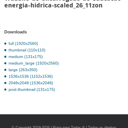
energia-hidrica-scaled_26_11zon
Downloads
full (1920x2560)
thumbnail (110x110)
medium (131x175)
medium_large (1920x2560)
large (263x350)
1536x1536 (1152x1536)
2048x2048 (1536x2048)
post-thumbnail (131x175)
© Copyright 2019-2025 | Praia para Todos ® | Todos os direitos