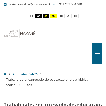
Trabaho-
praiaparatodos@cm-nazare.pt
+351 262 550 018
de-
encarregado-
Contraste
Contraste
Contraste
Yellow
Smaller
Letra
Letra
de-
normal
preto
preto
and
Font
por
maior
e
e
Black
defeito
educacao-
branco
amarelo
contrast
energia-
hidrica-
scaled_26_11zon
-
Praia
para
Todos
Home
Ano Letivo 24-25
Trabaho-de-encarregado-de-educacao-energia-hidrica-
scaled_26_11zon
Trabaho-de-encarregado-de-educacao-