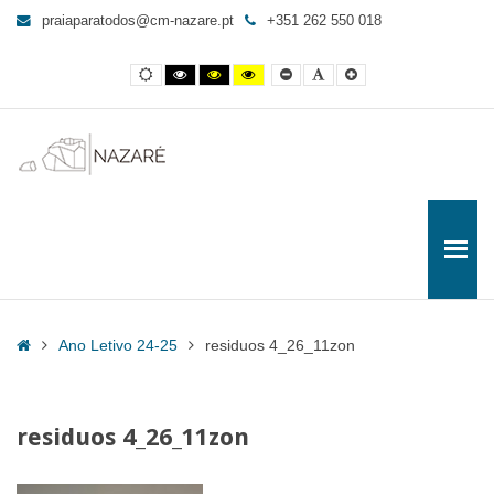
residuos
praiaparatodos@cm-nazare.pt
+351 262 550 018
4_26_11zon
-
Contraste
Contraste
Contraste
Yellow
Smaller
Letra
Letra
Praia
normal
preto
preto
and
Font
por
maior
e
e
Black
defeito
para
branco
amarelo
contrast
Todos
Home
Ano Letivo 24-25
residuos 4_26_11zon
residuos 4_26_11zon