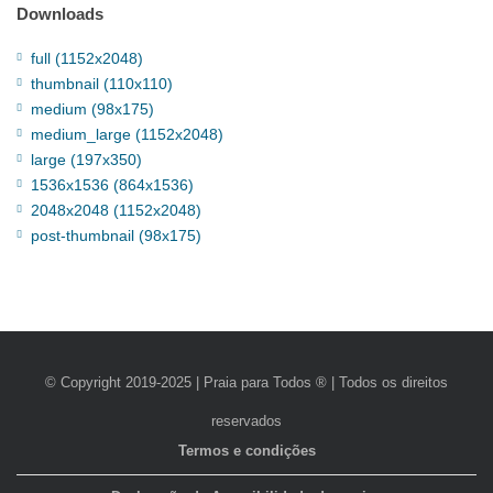
Downloads
full (1152x2048)
thumbnail (110x110)
medium (98x175)
medium_large (1152x2048)
large (197x350)
1536x1536 (864x1536)
2048x2048 (1152x2048)
post-thumbnail (98x175)
© Copyright 2019-2025 | Praia para Todos ® | Todos os direitos
reservados
Termos e condições