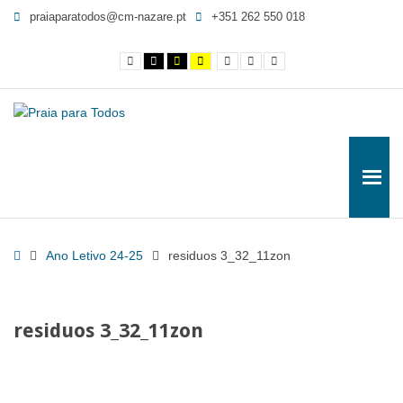
residuos
praiaparatodos@cm-nazare.pt
+351 262 550 018
3_32_11zon
-
Contraste
Contraste
Contraste
Yellow
Smaller
Letra
Letra
Praia
normal
preto
preto
and
Font
por
maior
e
e
Black
defeito
para
branco
amarelo
contrast
Todos
Home
Ano Letivo 24-25
residuos 3_32_11zon
residuos 3_32_11zon