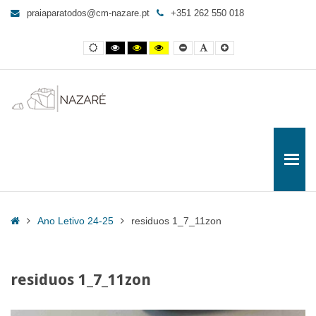
residuos
praiaparatodos@cm-nazare.pt
+351 262 550 018
1_7_11zon
-
Contraste
Contraste
Contraste
Yellow
Smaller
Letra
Letra
Praia
normal
preto
preto
and
Font
por
maior
e
e
Black
defeito
para
branco
amarelo
contrast
Todos
Home
Ano Letivo 24-25
residuos 1_7_11zon
residuos 1_7_11zon