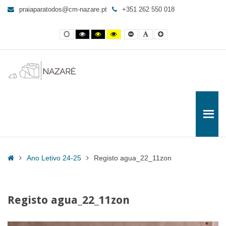
Registo
praiaparatodos@cm-nazare.pt
+351 262 550 018
agua_22_11zon
-
Contraste
Contraste
Contraste
Yellow
Smaller
Letra
Letra
Praia
normal
preto
preto
and
Font
por
maior
e
e
Black
defeito
para
branco
amarelo
contrast
Todos
Home
Ano Letivo 24-25
Registo agua_22_11zon
Registo agua_22_11zon