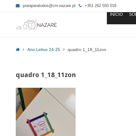
praiaparatodos@cm-nazare.pt
+351 262 550 018
INÍCIO
SO
quadro
1_18_11zon
Home
Ano Letivo 24-25
quadro 1_18_11zon
-
Praia
para
quadro 1_18_11zon
Todos