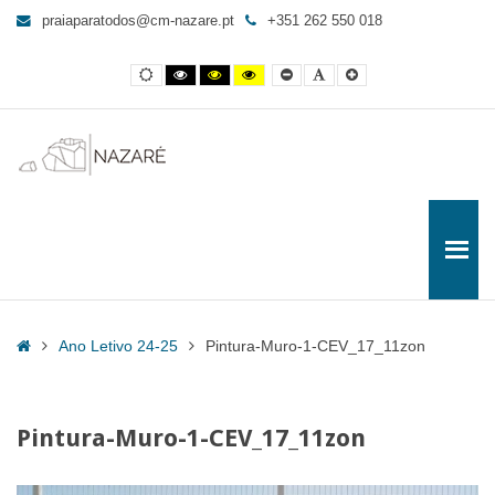
Pintura-
praiaparatodos@cm-nazare.pt
+351 262 550 018
Muro-
1-
Contraste
Contraste
Contraste
Yellow
Smaller
Letra
Letra
CEV_17_11zon
normal
preto
preto
and
Font
por
maior
e
e
Black
defeito
-
branco
amarelo
contrast
Praia
para
Todos
Home
Ano Letivo 24-25
Pintura-Muro-1-CEV_17_11zon
Pintura-Muro-1-CEV_17_11zon