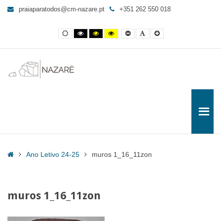
muros
praiaparatodos@cm-nazare.pt
+351 262 550 018
1_16_11zon
-
Contraste
Contraste
Contraste
Yellow
Smaller
Letra
Letra
Praia
normal
preto
preto
and
Font
por
maior
e
e
Black
defeito
para
branco
amarelo
contrast
Todos
Home
Ano Letivo 24-25
muros 1_16_11zon
muros 1_16_11zon