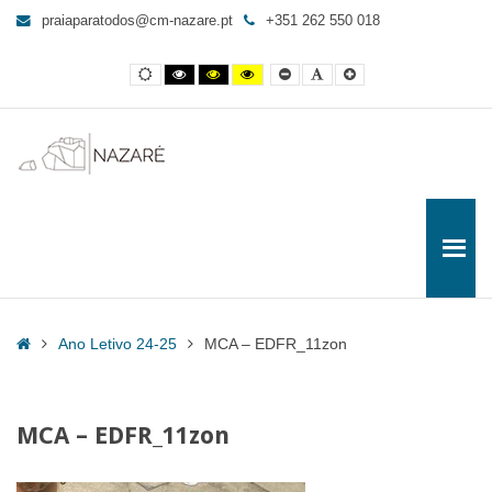
MCA
praiaparatodos@cm-nazare.pt
+351 262 550 018
-
EDFR_11zon
Contraste
Contraste
Contraste
Yellow
Smaller
Letra
Letra
-
normal
preto
preto
and
Font
por
maior
e
e
Black
defeito
Praia
branco
amarelo
contrast
para
Todos
Home
Ano Letivo 24-25
MCA – EDFR_11zon
MCA – EDFR_11zon