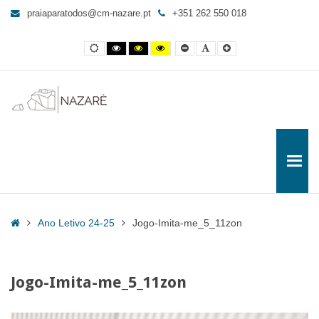
Jogo-
praiaparatodos@cm-nazare.pt
+351 262 550 018
Imita-
me_5_11zon
Contraste
Contraste
Contraste
Yellow
Smaller
Letra
Letra
-
normal
preto
preto
and
Font
por
maior
e
e
Black
defeito
Praia
branco
amarelo
contrast
para
Todos
Home
Ano Letivo 24-25
Jogo-Imita-me_5_11zon
Jogo-Imita-me_5_11zon