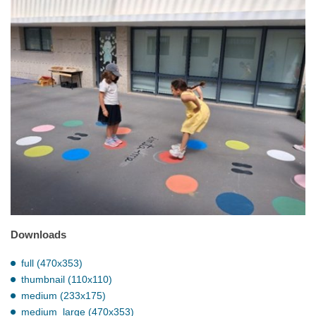
Downloads
full (470x353)
thumbnail (110x110)
medium (233x175)
medium_large (470x353)