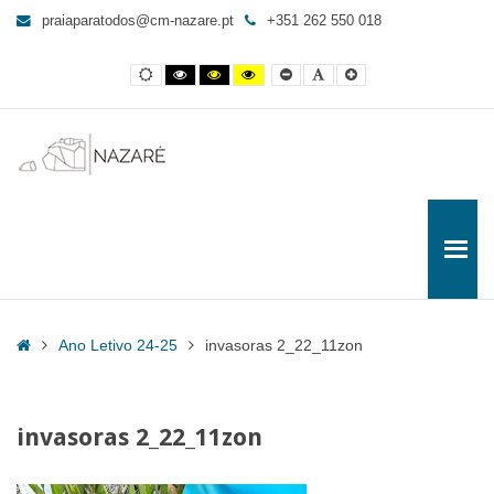
invasoras
praiaparatodos@cm-nazare.pt
+351 262 550 018
2_22_11zon
-
Contraste
Contraste
Contraste
Yellow
Smaller
Letra
Letra
Praia
normal
preto
preto
and
Font
por
maior
e
e
Black
defeito
para
branco
amarelo
contrast
Todos
Home
Ano Letivo 24-25
invasoras 2_22_11zon
invasoras 2_22_11zon