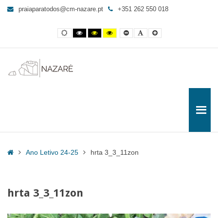
hrta
praiaparatodos@cm-nazare.pt
+351 262 550 018
3_3_11zon
-
Contraste
Contraste
Contraste
Yellow
Smaller
Letra
Letra
Praia
normal
preto
preto
and
Font
por
maior
e
e
Black
defeito
para
branco
amarelo
contrast
Todos
Home
Ano Letivo 24-25
hrta 3_3_11zon
hrta 3_3_11zon