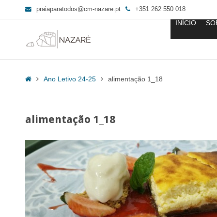
praiaparatodos@cm-nazare.pt
+351 262 550 018
INÍCIO
SO
alimentação
1_18
Home
Ano Letivo 24-25
alimentação 1_18
-
Praia
para
alimentação 1_18
Todos