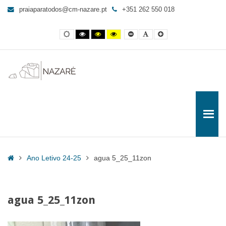
agua
praiaparatodos@cm-nazare.pt
+351 262 550 018
5_25_11zon
-
Contraste
Contraste
Contraste
Yellow
Smaller
Letra
Letra
Praia
normal
preto
preto
and
Font
por
maior
e
e
Black
defeito
para
branco
amarelo
contrast
Todos
Home
Ano Letivo 24-25
agua 5_25_11zon
agua 5_25_11zon