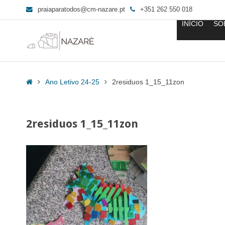
praiaparatodos@cm-nazare.pt
+351 262 550 018
INÍCIO
SO
2residuos
1_15_11zon
Home
Ano Letivo 24-25
2residuos 1_15_11zon
-
Praia
para
2residuos 1_15_11zon
Todos