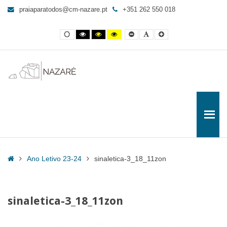
sinaletica-
praiaparatodos@cm-nazare.pt
+351 262 550 018
3_18_11zon
-
Contraste
Contraste
Contraste
Yellow
Smaller
Letra
Letra
Praia
normal
preto
preto
and
Font
por
maior
e
e
Black
defeito
para
branco
amarelo
contrast
Todos
Home
Ano Letivo 23-24
sinaletica-3_18_11zon
sinaletica-3_18_11zon