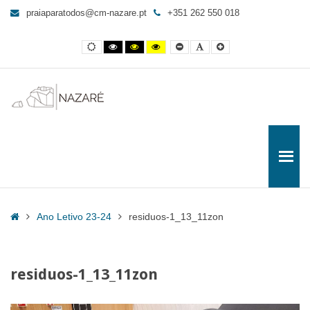
residuos-
praiaparatodos@cm-nazare.pt
+351 262 550 018
1_13_11zon
-
Contraste
Contraste
Contraste
Yellow
Smaller
Letra
Letra
Praia
normal
preto
preto
and
Font
por
maior
e
e
Black
defeito
para
branco
amarelo
contrast
Todos
Home
Ano Letivo 23-24
residuos-1_13_11zon
residuos-1_13_11zon